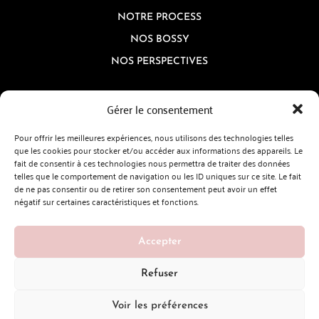
NOTRE PROCESS
NOS BOSSY
NOS PERSPECTIVES
CONTACTEZ-NOUS
Gérer le consentement
PAR MAIL :
contact@bossymatch.com
Pour offrir les meilleures expériences, nous utilisons des technologies telles
PAR WHATSAPP :
que les cookies pour stocker et/ou accéder aux informations des appareils. Le
+33(0) 6 21 28 92 91
fait de consentir à ces technologies nous permettra de traiter des données
telles que le comportement de navigation ou les ID uniques sur ce site. Le fait
de ne pas consentir ou de retirer son consentement peut avoir un effet
FAQ
négatif sur certaines caractéristiques et fonctions.
INSCRIPTION À LA NEWSLETTER
Saisissez votre adresse e-mail pour recevoir nos actualités
Accepter
Refuser
Politique de Confidentialité
Voir les préférences