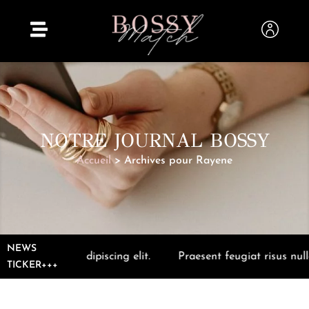
NOTRE JOURNAL BOSSY
Accueil
>
Archives pour Rayene
NEWS
 consectetur adipiscing elit.
Praesent feugiat risus nulla,
TICKER+++