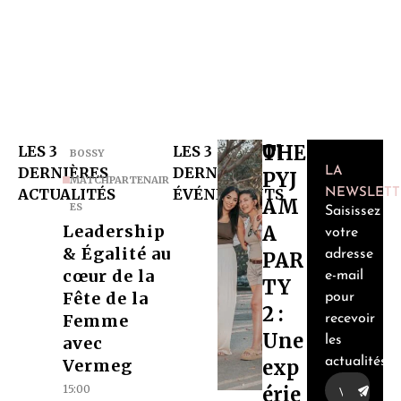
THE
LES 3
LES 3
01
BOSSY
DERNIÈRES
DERNIERS
LA
PYJ
MATCH
PARTENAIR
ACTUALITÉS
ÉVÉNEMENTS
NEWSLETT
AM
ES
Saisissez
Leadership
A
votre
& Égalité au
adresse
PAR
cœur de la
e-mail
TY
Fête de la
pour
2 :
Femme
recevoir
Une
avec
les
actualités
Vermeg
exp
15:00
érie