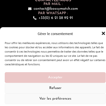
PAR MAIL :
contact@bossymatch.com
PAR WHATSAPP :
+33(0) 6 21 28 92 91
FAQ
Gérer le consentement
INSCRIPTION À LA NEWSLETTER
Saisissez votre adresse e-mail pour recevoir nos actualités
Pour offrir les meilleures expériences, nous utilisons des technologies telles que
les cookies pour stocker et/ou accéder aux informations des appareils. Le fait de
consentir à ces technologies nous permettra de traiter des données telles que le
comportement de navigation ou les ID uniques sur ce site. Le fait de ne pas
consentir ou de retirer son consentement peut avoir un effet négatif sur certaines
Politique de Confidentialité
caractéristiques et fonctions.
Copyright © 2024
BossyMatch
| Webdesign & Développement
Accepter
par
Afroser
Refuser
Voir les préférences