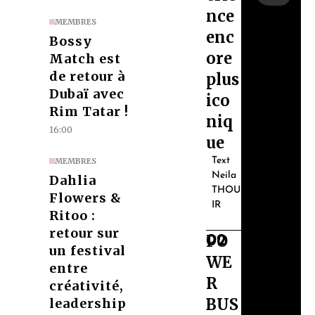
nce
MEMBRES
enc
Bossy
ore
Match est
de retour à
plus
Dubaï avec
ico
Rim Tatar !
niq
16:00
ue
Text
MEMBRES
Neila
Dahlia
THOU
Flowers &
IR
Ritoo :
retour sur
PO
02
un festival
WE
entre
R
créativité,
BUS
leadership